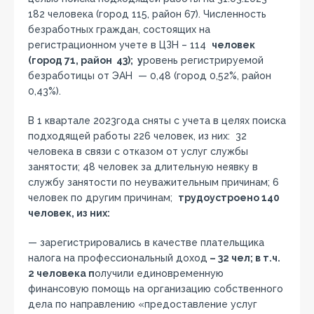
182 человека (город 115, район 67). Численность
безработных граждан, состоящих на
регистрационном учете в ЦЗН – 114
человек
(город 71, район 43); у
ровень регистрируемой
безработицы от ЭАН — 0,48 (город 0,52%, район
0,43%).
В 1 квартале 2023года сняты с учета в целях поиска
подходящей работы 226 человек, из них: 32
человека в связи с отказом от услуг службы
занятости; 48 человек за длительную неявку в
службу занятости по неуважительным причинам; 6
человек по другим причинам;
трудоустроено 140
человек, из них:
— зарегистрировались в качестве плательщика
налога на профессиональный доход
– 32 чел; в т.ч.
2 человека п
олучили единовременную
финансовую помощь на организацию собственного
дела по направлению «предоставление услуг