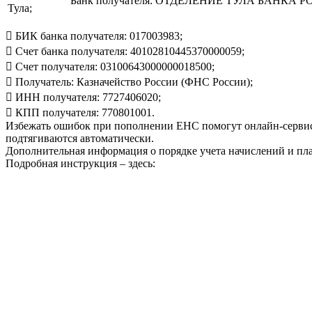
Банк получателя: ОТДЕЛЕНИЕ ТУЛА БАНКА РОС
Тула;

БИК банка получателя: 017003983;

Счет банка получателя: 40102810445370000059;

Счет получателя: 03100643000000018500;

Получатель: Казначейство России (ФНС России);

ИНН получателя: 7727406020;

КПП получателя: 770801001.
Избежать ошибок при пополнении ЕНС помогут онлайн-сервис
подтягиваются автоматически.
Дополнительная информация о порядке учета начислений и пла
Подробная инструкция – здесь: