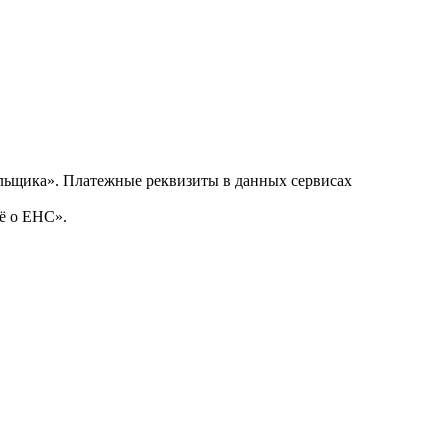
льщика
»
. Платежные реквизиты в данных сервисах
ё о ЕНС».