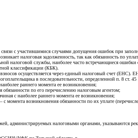
 связи с участившимися случаями допущения ошибок при запол
зникает налоговая задолженность, так как обязанность по уплат
ьной налоговой службы, наиболее часто встречающиеся ошибки 
етной классификации (КБК).
 взносов осуществляется через единый налоговый счет (ЕНС). 
гоплательщика в последовательности, определенной п. 8 ст. 45
наиболее раннего момента ее возникновения;
я обязанности по его перечислению налоговым агентом;
чиная с наиболее раннего момента ее возникновения;
— с момента возникновения обязанности по их уплате (перечисл
ежей, администрируемых налоговыми органами, указываются ре