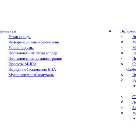
окументы
Экономи
Устав города
Э
Информационный бюллетень
М
Решения думы
М
Постановления главы города
Р
Постановления администрации
И
Проекты МНПА
С
Порядок обжалования НПА
Слоб
Муниципальный контроль
И
Р
С
Л
З
М