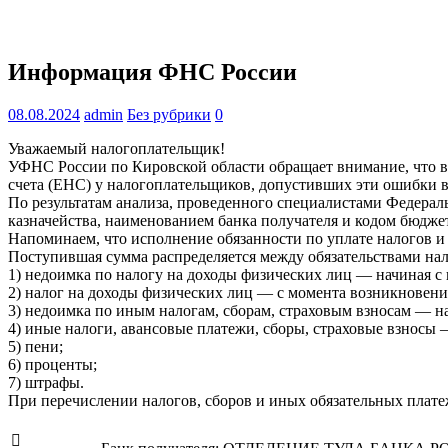
Информация ФНС России
08.08.2024
admin
Без рубрики
0
Уважаемый налогоплательщик!
УФНС России по Кировской области обращает внимание, что в
счета (ЕНС) у налогоплательщиков, допустивших эти ошибки во
По результатам анализа, проведенного специалистами Федерал
казначейства, наименованием банка получателя и кодом бюдж
Напоминаем, что исполнение обязанности по уплате налогов и
Поступившая сумма распределяется между обязательствами нало
1) недоимка по налогу на доходы физических лиц — начиная с 
2) налог на доходы физических лиц — с момента возникновени
3) недоимка по иным налогам, сборам, страховым взносам — на
4) иные налоги, авансовые платежи, сборы, страховые взносы 
5) пени;
6) проценты;
7) штрафы.
При перечислении налогов, сборов и иных обязательных плат
